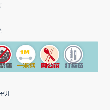
河
美
召开