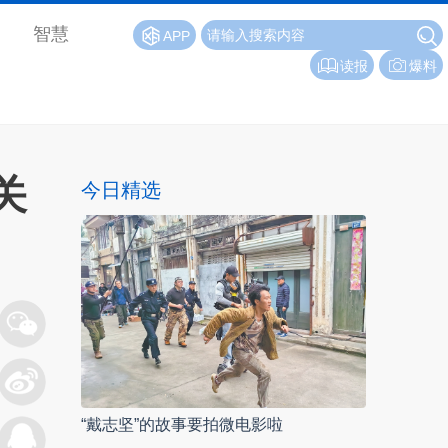
智慧
APP
读报
爆料
关
今日精选
“戴志坚”的故事要拍微电影啦