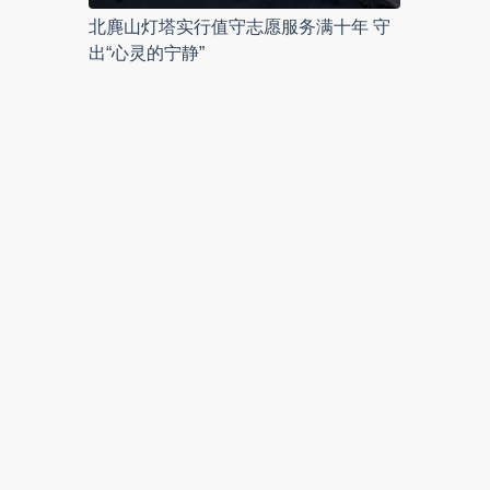
北麂山灯塔实行值守志愿服务满十年 守
出“心灵的宁静”