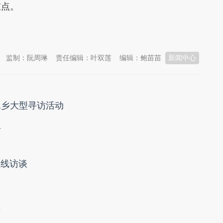
重点。
监制：阮周琳
责任编辑：叶双莲
编辑：鲍苗苗
新闻中心
水乡大型寻访活动
议
在线访谈
事