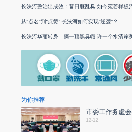
长浃河整治出成效：昔日脏乱臭 如今宛若样板
从“点名”到“点赞” 长浃河如何实现“逆袭”？
长浃河华丽转身：摘一顶黑臭帽 许一个水清岸
为你推荐
市委工作务虚会
12-12