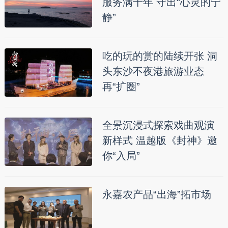
服务满十年 守出“心灵的宁
静”
吃的玩的赏的陆续开张 洞
头东沙不夜港旅游业态
再“扩圈”
全景沉浸式探索戏曲观演
新样式 温越版《封神》邀
你“入局”
永嘉农产品“出海”拓市场