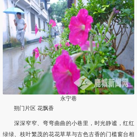
永宁巷
朔门片区 花飘香
深深窄窄、弯弯曲曲的小巷里，时光静谧，红红
绿绿、枝叶繁茂的花花草草与古色古香的门槛窗台相