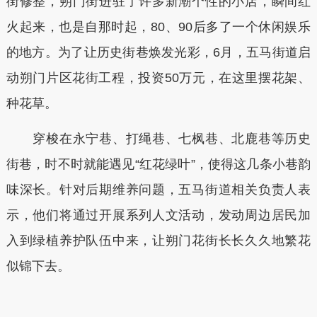
街修整，朔门街进驻了许多新潮个性的小店，瞬间红
火起来，也是自那时起，80、90后多了一个休闲娱乐
的地方。为了让历史街巷焕发光彩，6月，五马街道启
动朔门片区花街工程，投资50万元，在这里摆花架、
种花草。
穿梭在永宁巷、打绳巷、七枫巷、北鹿巷等历史
街巷，时不时就能遇见“红花绿叶”，使得这几条小巷韵
味深长。针对后期维养问题，五马街道相关负责人表
示，他们将通过开展系列人文活动，发动周边居民加
入到绿植养护队伍中来，让朔门花街长长久久地繁花
似锦下去。
本文转自：
温州新闻网 66wz.com