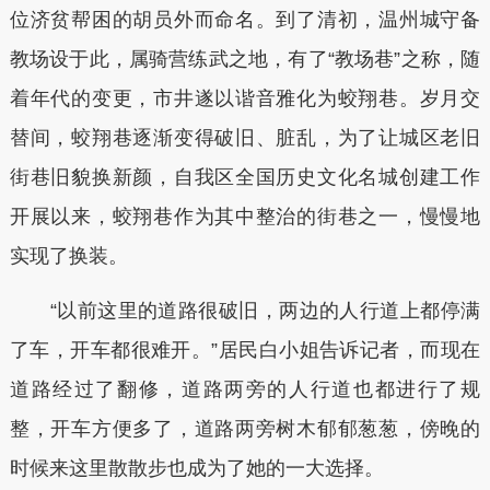
位济贫帮困的胡员外而命名。到了清初，温州城守备
教场设于此，属骑营练武之地，有了“教场巷”之称，随
着年代的变更，市井遂以谐音雅化为蛟翔巷。岁月交
替间，蛟翔巷逐渐变得破旧、脏乱，为了让城区老旧
街巷旧貌换新颜，自我区全国历史文化名城创建工作
开展以来，蛟翔巷作为其中整治的街巷之一，慢慢地
实现了换装。
“以前这里的道路很破旧，两边的人行道上都停满
了车，开车都很难开。”居民白小姐告诉记者，而现在
道路经过了翻修，道路两旁的人行道也都进行了规
整，开车方便多了，道路两旁树木郁郁葱葱，傍晚的
时候来这里散散步也成为了她的一大选择。