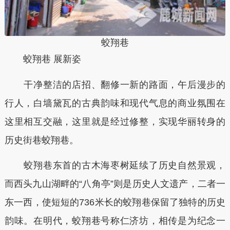
蛟翔巷
蛟翔巷 展新姿
干净整洁的店招、翻修一新的路面，午后漫步的
行人，白墙黛瓦的古典韵味和现代气息的商业氛围在
这里相互交融，这里就是经过修整，实现华丽转身的
历史街巷蛟翔巷。
蛟翔巷东首的古木海枣树延续了历史自然景观，
而西头九山湖畔的“八角亭”则是历史人文遗产，二者一
东一西，使短短的736米长的蛟翔巷保留了独特的历史
韵味。在明代，蛟翔巷号称仁济坊，相传是为纪念一