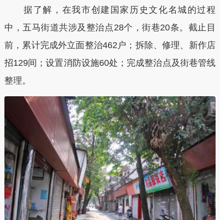
据了解，在我市创建国家历史文化名城的过程
中，五马街道共涉及整治点28个，街巷20条。截止目
前，累计完成外立面整治462户；拆除、修理、新作店
招129间；设置消防设施60处；完成整治点及街巷管线
整理。