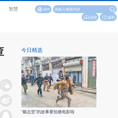
智慧
APP
读报
爆料
查
今日精选
“戴志坚”的故事要拍微电影啦