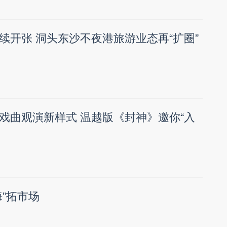
续开张 洞头东沙不夜港旅游业态再“扩圈”
戏曲观演新样式 温越版《封神》邀你“入
”拓市场