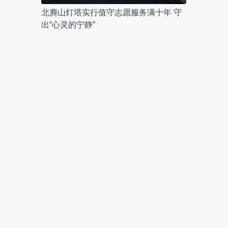
北麂山灯塔实行值守志愿服务满十年 守
出“心灵的宁静”