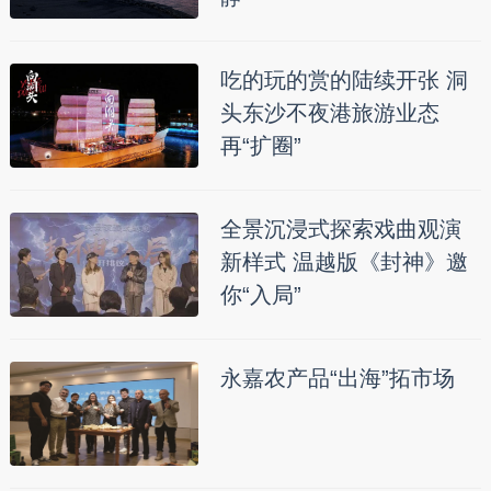
吃的玩的赏的陆续开张 洞
头东沙不夜港旅游业态
再“扩圈”
全景沉浸式探索戏曲观演
新样式 温越版《封神》邀
你“入局”
永嘉农产品“出海”拓市场