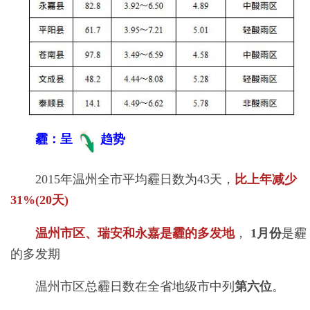
霾：呈
趋势
2015年温州全市平均霾日数为43天，
比上年减少
31%(20天)
温州市区、瑞安和永嘉是霾的多发地
，
1月份
是霾
的多发期
温州市区总霾日数在全省地级市中列
第六位
。