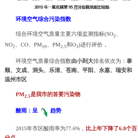
环境空气综合污染指数
综合环境空气质量主要六项监测指标(SO
、
2
NO
、CO、PM
、PM
和O
)进行评价，
2
10
2.5
3
环境空气质量综合指数
由小到大
排名依次为：
泰
顺、文成、洞头、乐清、苍南、平阳、永嘉、瑞安和
温州市区
PM
是我市的首要污染物
2.5
酸雨：呈
趋势
2015年市区酸雨率为77.6%，
比上年下降了6.8个百
分点。