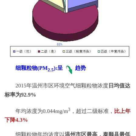
细颗粒物(PM
):呈
趋势
2.5
2015年温州市区环境空气细颗粒物浓度
日均值达
标率为92.9%
3
年均浓度为0.044mg/m
，超过二级标准，
比上年
下降4.3%
细颗粒物年均浓度以
温州市区最高，泰顺县最低