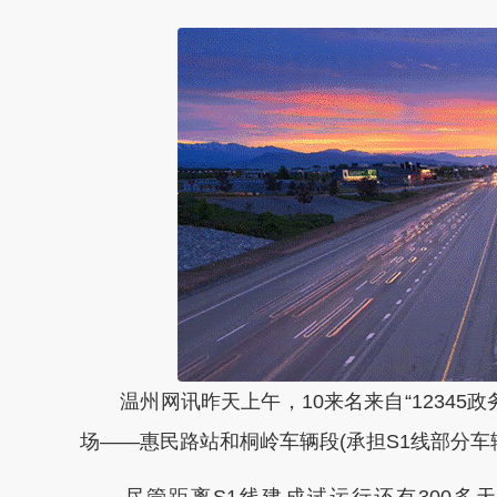
温州网讯昨天上午，10来名来自“12345政
场——惠民路站和桐岭车辆段(承担S1线部分
尽管距离S1线建成试运行还有300多