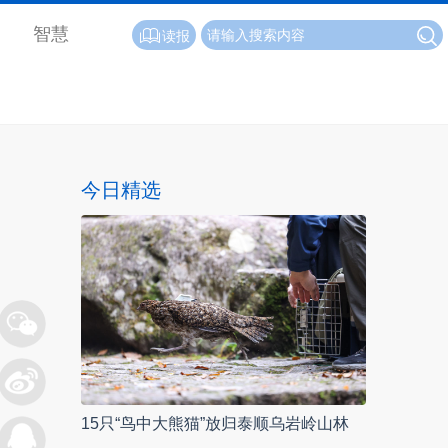
智慧
读报
今日精选
15只“鸟中大熊猫”放归泰顺乌岩岭山林