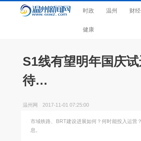
时政
温州
财经
健康
S1线有望明年国庆试
待…
温州网
2017-11-01 07:25:00
市域铁路、BRT建设进展如何？何时能投入运营
息。