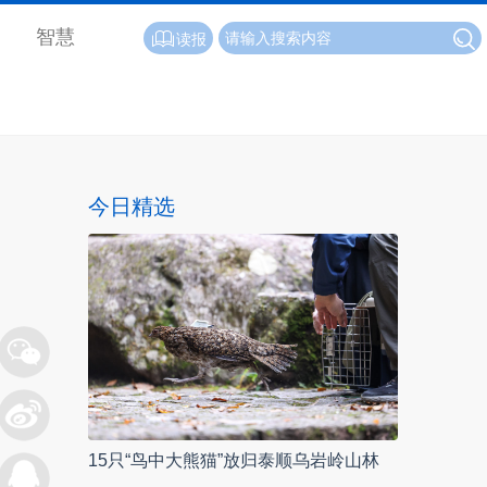
智慧
读报
今日精选
15只“鸟中大熊猫”放归泰顺乌岩岭山林