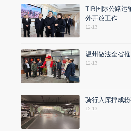
TIR国际公路
外开放工作
12-13
温州做法全省推
12-13
骑行入库摔成粉
12-13