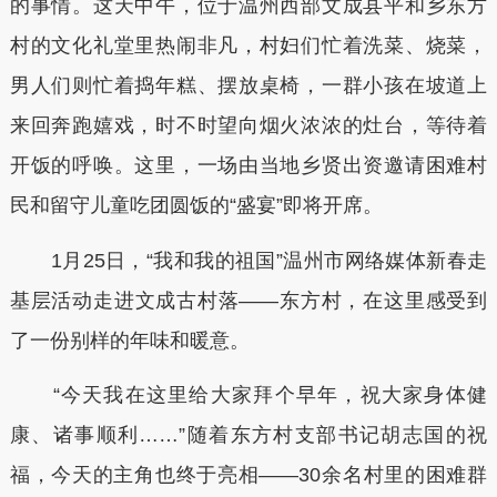
的事情。这天中午，位于温州西部文成县平和乡东方
村的文化礼堂里热闹非凡，村妇们忙着洗菜、烧菜，
男人们则忙着捣年糕、摆放桌椅，一群小孩在坡道上
来回奔跑嬉戏，时不时望向烟火浓浓的灶台，等待着
开饭的呼唤。这里，一场由当地乡贤出资邀请困难村
民和留守儿童吃团圆饭的“盛宴”即将开席。
1月25日，“我和我的祖国”温州市网络媒体新春走
基层活动走进文成古村落——东方村，在这里感受到
了一份别样的年味和暖意。
“今天我在这里给大家拜个早年，祝大家身体健
康、诸事顺利……”随着东方村支部书记胡志国的祝
福，今天的主角也终于亮相——30余名村里的困难群