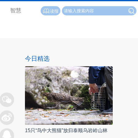
智慧
读报
今日精选
15只“鸟中大熊猫”放归泰顺乌岩岭山林