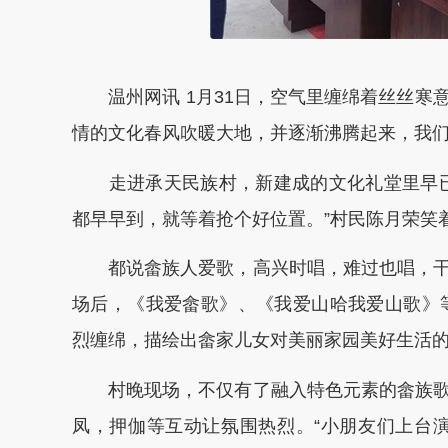
温州网讯 1月31日，空气里缠绵着丝丝寒
情的文化春风吹暖大地，并逐渐沸腾起来，我
走进承天民族村，新建成的文化礼堂里早已
都早早到，就等着抢个好位置。”村民陈月荣笑
都说畲族人爱歌，高兴时唱，难过也唱，干
场后，《我爱畲歌》、《我爱山哈我爱山歌》等
烈缠绵，描绘出畲家儿女对美丽家园美好生活
村晚现场，不仅有了融入特色元素的畲族歌
凤，押伽等互动让氛围热烈。“小朋友们上台