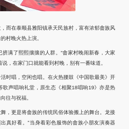
意，而在泰顺县雅阳镇承天民族村，富有浓郁畲族风
们的村晚火热上演。
挤满了熙熙攘攘的人群。“畲家村晚闹新春，大家
着说，在家门口就能看到村晚，别有一番味道。
活时唱，空闲也唱。在火热腰鼓《中国歌最美》开
歌声唱响礼堂，原生态《相聚18唱响19》亦是热
的向往与祝福。
舞，更是将畲族的传统民俗体验搬上的舞台。龙接
演出真好看。”当身着彩色服饰的畲族小朋友演奏器