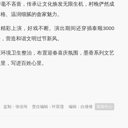
声毫不吝啬，传承让文化焕发无限生机，村晚俨然成
一格、温润细腻的畲家魅力。
彩上演，好戏不断。演出期间还穿插泰顺3000
乐，营造和谐文明过节新风。
环境卫生整治，布置迎春喜庆氛围，墨香系列文艺
联里，写进百姓心里。
监制：张佳玮
责任编辑：叶双莲
编辑：白倩倩
新闻中心