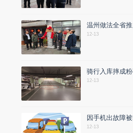
温州做法全省推
12-13
骑行入库摔成粉
12-13
因手机出故障被
12-13