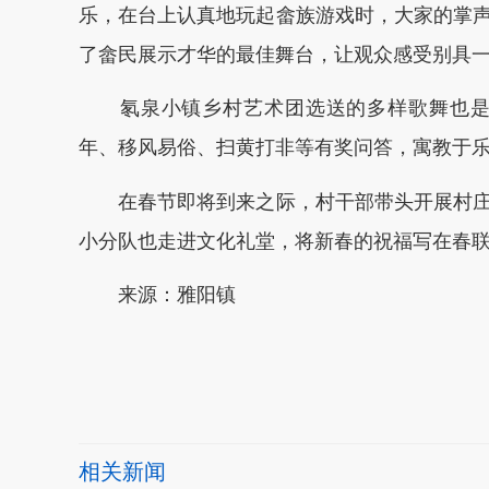
乐，在台上认真地玩起畲族游戏时，大家的掌
了畲民展示才华的最佳舞台，让观众感受别具
氡泉小镇乡村艺术团选送的多样歌舞也是精
年、移风易俗、扫黄打非等有奖问答，寓教于
在春节即将到来之际，村干部带头开展村庄
小分队也走进文化礼堂，将新春的祝福写在春
来源：雅阳镇
本文转自：
温州新闻网 66wz.com
相关新闻