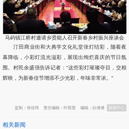
马屿镇江桥村邀请乡贤能人召开新春乡村振兴座谈会
汀田商业街和大典学文化礼堂张灯结彩，随着夜
幕降临，小彩灯流光溢彩，展现出绚烂喜庆的节日氛
围。村民余盛强告诉记者：“这些彩灯璀璨夺目，交相
辉映，为新春佳节增添不少光彩，年味非常浓。”
本文转自：
温州新闻网 66wz.com
监制：张佳玮
责任编辑：叶双莲
编辑：白倩倩
新闻中心
相关新闻