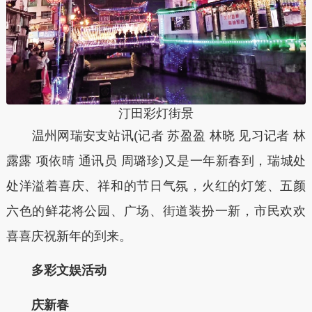
汀田彩灯街景
温州网瑞安支站讯(记者 苏盈盈 林晓 见习记者 林
露露 项依晴 通讯员 周璐珍)又是一年新春到，瑞城处
处洋溢着喜庆、祥和的节日气氛，火红的灯笼、五颜
六色的鲜花将公园、广场、街道装扮一新，市民欢欢
喜喜庆祝新年的到来。
多彩文娱活动
庆新春