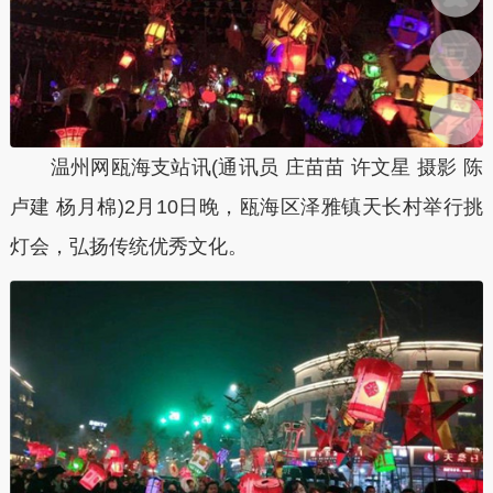
温州网瓯海支站讯(通讯员 庄苗苗 许文星 摄影 陈
卢建 杨月棉)2月10日晚，瓯海区泽雅镇天长村举行挑
灯会，弘扬传统优秀文化。