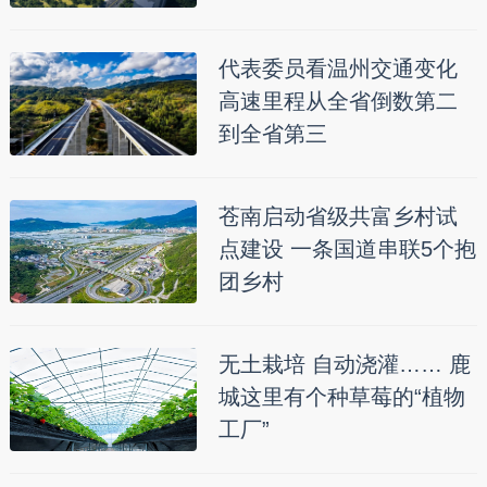
代表委员看温州交通变化
高速里程从全省倒数第二
到全省第三
苍南启动省级共富乡村试
点建设 一条国道串联5个抱
团乡村
无土栽培 自动浇灌…… 鹿
城这里有个种草莓的“植物
工厂”