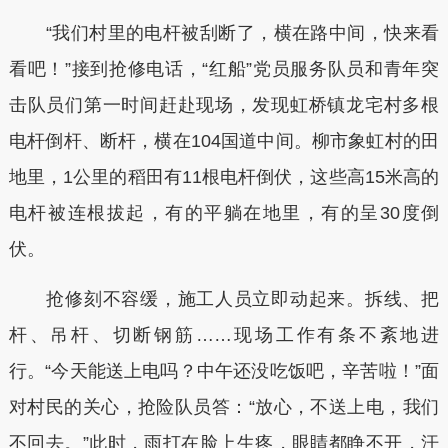
“我们村里的电杆被刮断了，横在路中间，快来看
看吧！”接到抢修电话，“红船”党员服务队员和青年突
击队员们第一时间赶赴现场，发现虹桥镇龙宅村多根
电杆倒杆、断杆，横在104国道中间。柳市象虹村的田
地里，1公里的稻田有11根电杆倒伏，这些高15米高的
电杆被连根拔起，有的平躺在地里，有的呈30度倒
伏。
抢修刻不容缓，施工人员立即动起来。拆线、把
杆、吊杆、切断钢筋……现场工作有条不紊地进
行。“今天能送上电吗？中午还没吃饭吧，辛苦啦！”面
对村民的关心，抢险队员答：“放心，不送上电，我们
不回去。”此时，雨打在脸上生疼，眼睛都睁不开，汗