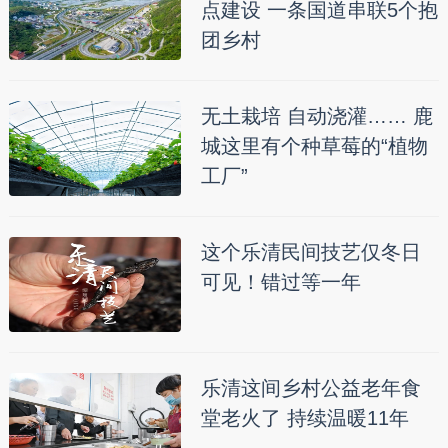
点建设 一条国道串联5个抱
团乡村
无土栽培 自动浇灌…… 鹿
城这里有个种草莓的“植物
工厂”
这个乐清民间技艺仅冬日
可见！错过等一年
乐清这间乡村公益老年食
堂老火了 持续温暖11年