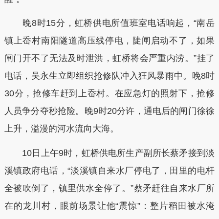
晚8时15分，虹桥供电所值班室电话响起，“南岳
镇上岙村南阳隧道高压线停电，陡闸启动不了，如果
闸门开不了无法及时泄洪，虹桥将会严重内涝。”挂了
电话，吴永生立即组织抢修队冲入狂风暴雨中。晚8时
30分，抢修车赶到上岙村。在应急灯的照射下，抢修
人员争分夺秒抢险。晚9时20分许，通电后的闸门徐徐
上升，溢漫的河水流向大海。
10日上午9时，虹桥供电所生产副所长蔡矛接到淡
溪镇政府电话，“淡溪镇自来水厂停电了，田里的电杆
全被吹倒了，镇里供水全停了。”蔡矛赶往自来水厂所
在的龙川村，眼前场景让他“震惊”：整片稻田被水淹