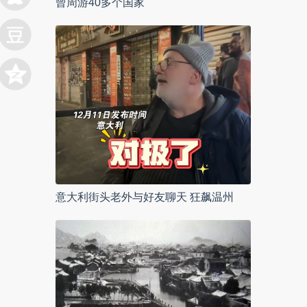
曾周游40多个国家
意大利街头老外与好友聊天 狂飙温州