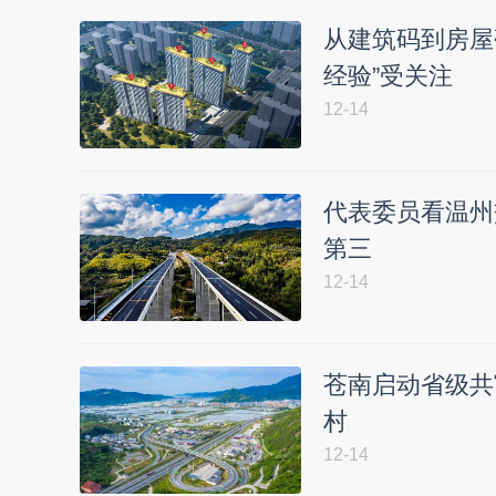
从建筑码到房屋
经验”受关注
12-14
代表委员看温州
第三
12-14
苍南启动省级共
村
12-14