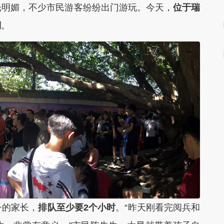
明媚，不少市民游客纷纷出门游玩。今天，
位于瑞
棚
。
的家长，
排队至少要2个小时
。“昨天刚看完阅兵和