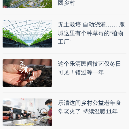
团乡村
无土栽培 自动浇灌…… 鹿
城这里有个种草莓的“植物
工厂”
这个乐清民间技艺仅冬日
可见！错过等一年
乐清这间乡村公益老年食
堂老火了 持续温暖11年