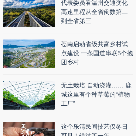
代表委员看温州交通变化
高速里程从全省倒数第二
到全省第三
苍南启动省级共富乡村试
点建设 一条国道串联5个抱
团乡村
无土栽培 自动浇灌…… 鹿
城这里有个种草莓的“植物
工厂”
这个乐清民间技艺仅冬日
可见！错过等一年