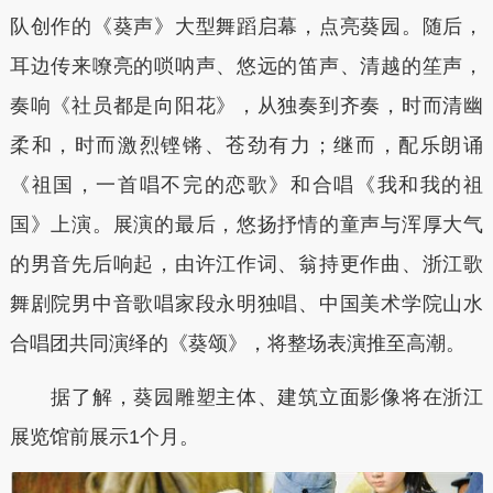
队创作的《葵声》大型舞蹈启幕，点亮葵园。随后，
耳边传来嘹亮的唢呐声、悠远的笛声、清越的笙声，
奏响《社员都是向阳花》，从独奏到齐奏，时而清幽
柔和，时而激烈铿锵、苍劲有力；继而，配乐朗诵
《祖国，一首唱不完的恋歌》和合唱《我和我的祖
国》上演。展演的最后，悠扬抒情的童声与浑厚大气
的男音先后响起，由许江作词、翁持更作曲、浙江歌
舞剧院男中音歌唱家段永明独唱、中国美术学院山水
合唱团共同演绎的《葵颂》，将整场表演推至高潮。
据了解，葵园雕塑主体、建筑立面影像将在浙江
展览馆前展示1个月。