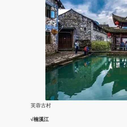
芙蓉古村
√楠溪江