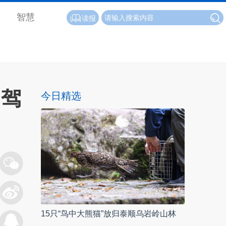
智慧
读报
自驾
今日精选
15只“鸟中大熊猫”放归泰顺乌岩岭山林