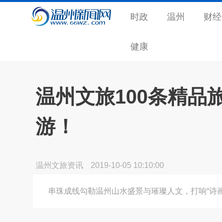
时政
温州
财经
健康
温州文旅100条精
游！
温州文旅资讯
2019-10-05 10:10:00
串珠成线勾勒温州山水盛景与璀璨人文，打响“诗画