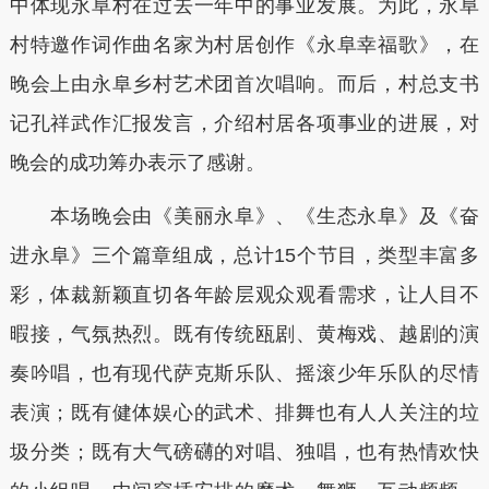
中体现永阜村在过去一年中的事业发展。为此，永阜
村特邀作词作曲名家为村居创作《永阜幸福歌》，在
晚会上由永阜乡村艺术团首次唱响。而后，村总支书
记孔祥武作汇报发言，介绍村居各项事业的进展，对
晚会的成功筹办表示了感谢。
本场晚会由《美丽永阜》、《生态永阜》及《奋
进永阜》三个篇章组成，总计15个节目，类型丰富多
彩，体裁新颖直切各年龄层观众观看需求，让人目不
暇接，气氛热烈。既有传统瓯剧、黄梅戏、越剧的演
奏吟唱，也有现代萨克斯乐队、摇滚少年乐队的尽情
表演；既有健体娱心的武术、排舞也有人人关注的垃
圾分类；既有大气磅礴的对唱、独唱，也有热情欢快