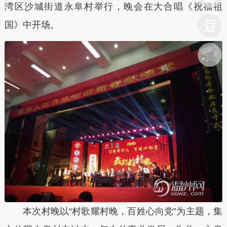
湾区沙城街道永阜村举行，晚会在大合唱《祝福祖
国》中开场。
本次村晚以“村歌耀村晚，百姓心向党”为主题，集