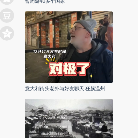
曾周游40多个国家
意大利街头老外与好友聊天 狂飙温州