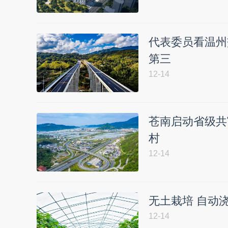
代表委员看温州
第三
12-14
苍南启动省级共
村
12-14
无土栽培 自动
12-14