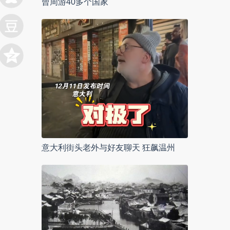
曾周游40多个国家
意大利街头老外与好友聊天 狂飙温州