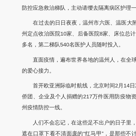
防控应急救治梯队，主动请缨去隔离病区护理
在过去的日日夜夜，温州市六医、温医大附一
州定点收治医院10家、后备医院8家、床位总计2
多名，第二梯队540名医护人员随时投入。
直面疫情，遍布世界各地的温州人，在全球
的爱心接力。
首开欧亚洲际临时航线，北京时间2月14日凌
侨团、企业及个人捐赠的217万件医用防疫物
州疫情防控一线。
人们不会忘记，在这些足不出户的日子里，
遮在口罩下看不清面庞的“红马甲”，是那些不