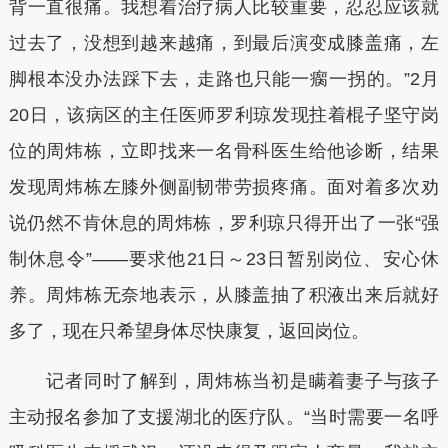
背一直很痛。我想着治疗病人比较重要，忍忍应该就
过去了，没想到越来越痛，到最后演变成膝盖痛，左
脚根本没办法踩下去，走路也只能一瘸一拐的。”2月
20日，该病区的主任医师罗利琼发现拄着棍子坚守岗
位的周炜栋，立即找来一名骨科医生给他诊断，结果
发现周炜栋左膝外侧副韧带劳损疼痛。面对着多次劝
说仍然不肯休息的周炜栋，罗利琼只得开出了一张“强
制休息令”——要求他21日～23日暂别岗位、安心休
养。周炜栋无奈地表示，从膝盖抽了积液出来后就好
多了，现在只希望身体尽快康复，返回岗位。
记者同时了解到，周炜栋当初是瞒着妻子与孩子
主动报名参加了支援湖北的医疗队。“当时需要一名呼