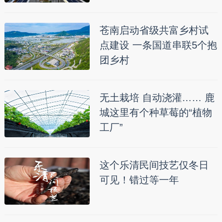
苍南启动省级共富乡村试
点建设 一条国道串联5个抱
团乡村
无土栽培 自动浇灌…… 鹿
城这里有个种草莓的“植物
工厂”
这个乐清民间技艺仅冬日
可见！错过等一年