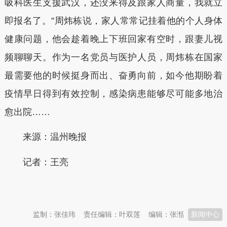
吸科医生支援武汉，还没来得及跟家人商量，我就立
即报名了。”周炜栋说，家人常常记挂着他的个人身体
健康问题，他会趁着晚上下班回家有空时，跟妻儿视
频聊聊天。作为一名党员与医护人员，周炜栋在国家
最需要他的时候挺身而出、奋勇向前，如今他期盼着
疫情早日得到有效控制，感染病患能够尽可能多地治
愈出院……
来源：温州晚报
记者：王亮
本文转自：
温州新闻网 66wz.com
监制：张佳玮
责任编辑：叶双莲
编辑：张湉
新闻中心