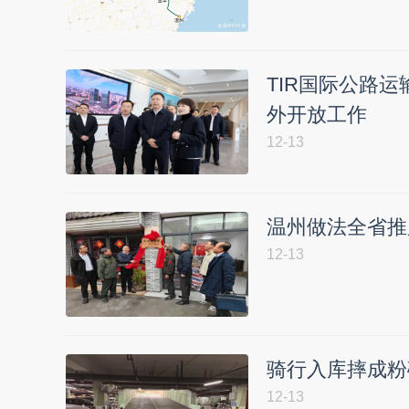
TIR国际公路
外开放工作
12-13
温州做法全省推
12-13
骑行入库摔成粉
12-13