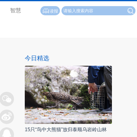
智慧
读报
今日精选
15只“鸟中大熊猫”放归泰顺乌岩岭山林