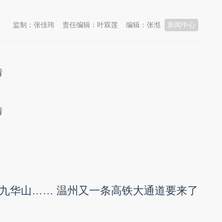
监制：张佳玮
责任编辑：叶双莲
编辑：张湉
新闻中心
情
情
九华山…… 温州又一条高铁大通道要来了