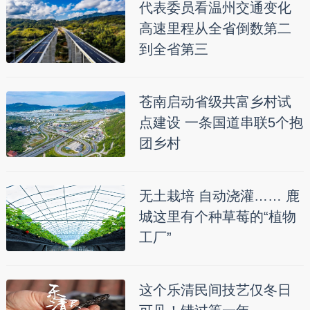
代表委员看温州交通变化
高速里程从全省倒数第二
到全省第三
苍南启动省级共富乡村试
点建设 一条国道串联5个抱
团乡村
无土栽培 自动浇灌…… 鹿
城这里有个种草莓的“植物
工厂”
这个乐清民间技艺仅冬日