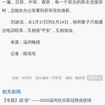
一遍。日班、中班、夜班，每一个班次的医生交接班
时，总能在办公室看到苏菲菲的身影。
刘波说，从1月17日到2月14日，他和妻子只能通
过电话联系，互相道“平安”，互相加油。
来源：温州晚报
记者：陈培培
本文转自：
温州新闻网 66wz.com
监制：张佳玮
责任编辑：叶双莲
编辑：鲍苗苗
新闻中心
相关新闻
【专题】战“疫” ——2020温州抗击新冠肺炎疫情