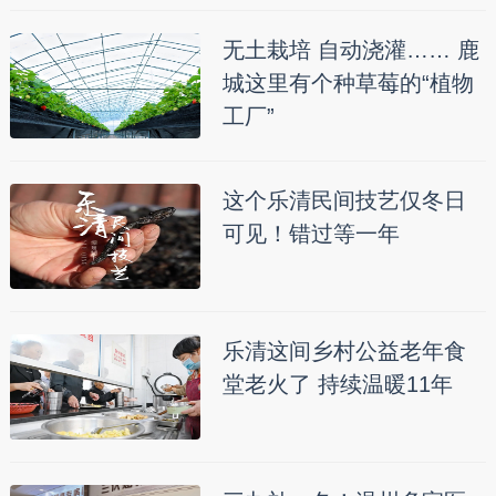
无土栽培 自动浇灌…… 鹿
城这里有个种草莓的“植物
工厂”
这个乐清民间技艺仅冬日
可见！错过等一年
乐清这间乡村公益老年食
堂老火了 持续温暖11年