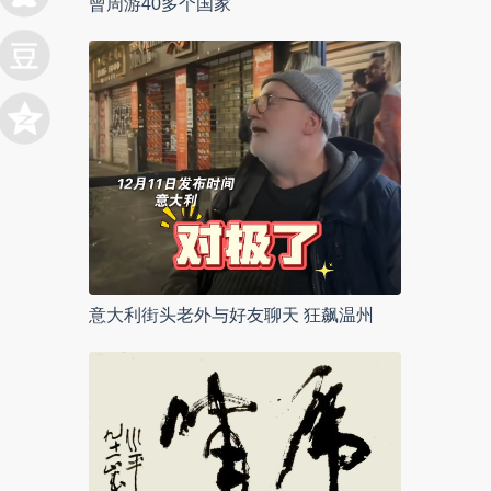
曾周游40多个国家
意大利街头老外与好友聊天 狂飙温州