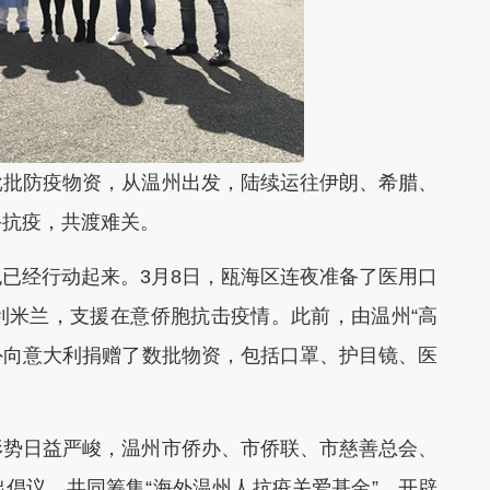
批防疫物资，从温州出发，陆续运往伊朗、希腊、
手抗疫，共渡难关。
经行动起来。3月8日，瓯海区连夜准备了医用口
利米兰，支援在意侨胞抗击疫情。此前，由温州“高
海外向意大利捐赠了数批物资，包括口罩、护目镜、医
势日益严峻，温州市侨办、市侨联、市慈善总会、
倡议，共同筹集“海外温州人抗疫关爱基金”，开辟