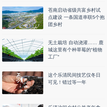
苍南启动省级共富乡村试
点建设 一条国道串联5个抱
团乡村
无土栽培 自动浇灌…… 鹿
城这里有个种草莓的“植物
工厂”
这个乐清民间技艺仅冬日
可见！错过等一年