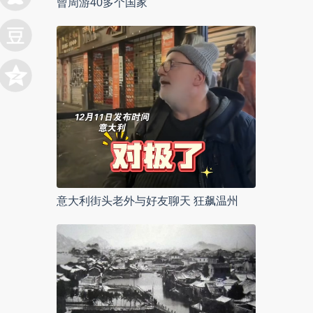
曾周游40多个国家
意大利街头老外与好友聊天 狂飙温州