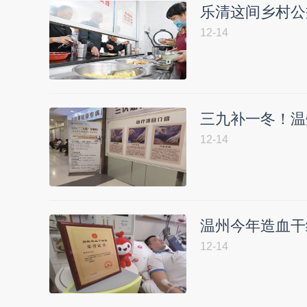
乐清这间乡村公
12-14
三九补一冬！温
12-14
温州今年造血干
12-14