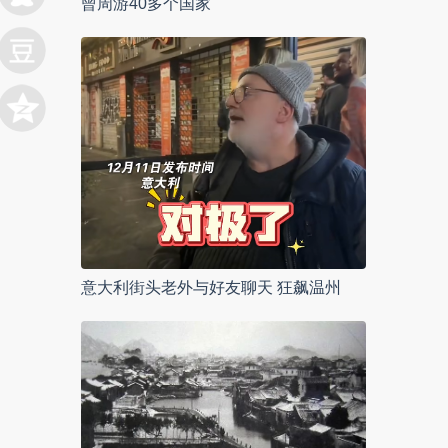
曾周游40多个国家
意大利街头老外与好友聊天 狂飙温州