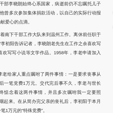
干部李晓朗始终心系国家，病逝前仍不忘嘱托儿子
，他曾多次参加集体捐款活动，以自己的实际行动报
捐献爱心的点滴。
年随着南下干部工作大队来到温州工作。离休前任职于
。”李初阳告诉记者，李晓朗老先生在工作之余喜欢写
欢写写小说等文学作品。1958年，李老申请加入
李老给家人重点嘱咐了两件事情：一是要求丧事从
后一笔党费1万元。交代完后事不久，李老与世长
始终惦念着这两件事情，并且多次嘱咐我一定要照
哽咽起来。在从简办完父亲的丧礼后，李初阳于本月
笔1万元的“特殊党费”。