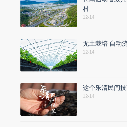
村
12-14
无土栽培 自动
12-14
这个乐清民间技
12-14