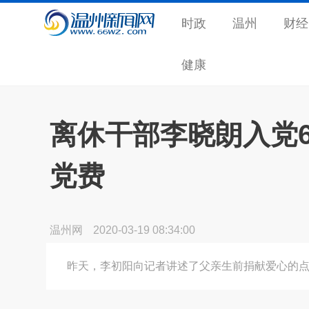
时政
温州
财经
健康
离休干部李晓朗入党6
党费
温州网
2020-03-19 08:34:00
昨天，李初阳向记者讲述了父亲生前捐献爱心的