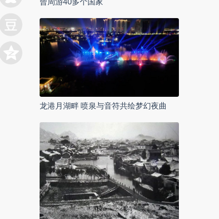
曾周游40多个国家
龙港月湖畔 喷泉与音符共绘梦幻夜曲