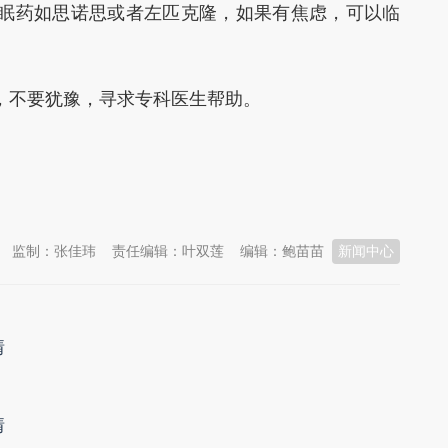
眠药如思诺思或者左匹克隆，如果有焦虑，可以临
，不要犹豫，寻求专科医生帮助。
监制：张佳玮
责任编辑：叶双莲
编辑：鲍苗苗
新闻中心
情
情