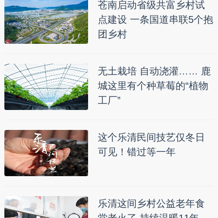
苍南启动省级共富乡村试
点建设 一条国道串联5个抱
团乡村
无土栽培 自动浇灌…… 鹿
城这里有个种草莓的“植物
工厂”
这个乐清民间技艺仅冬日
可见！错过等一年
乐清这间乡村公益老年食
堂老火了 持续温暖11年