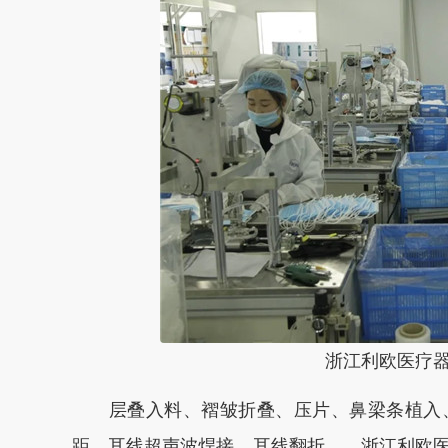
浙江利欧医疗
层叠入料、褶皱折叠、压片、鼻梁条植入、
距、耳线超声波焊接、耳线翻折……浙江利欧