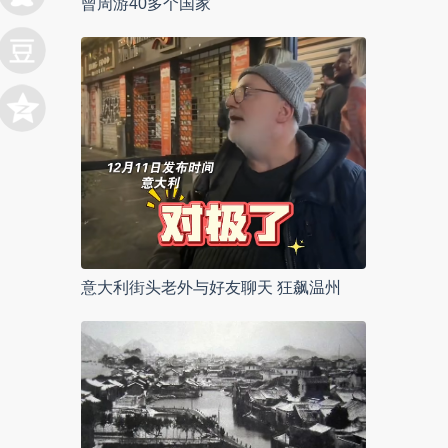
曾周游40多个国家
意大利街头老外与好友聊天 狂飙温州