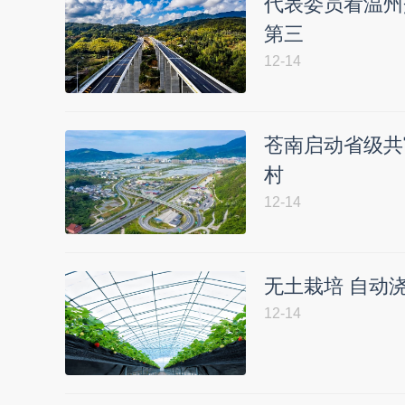
代表委员看温州
第三
12-14
苍南启动省级共
村
12-14
无土栽培 自动
12-14