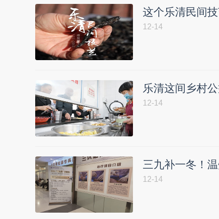
这个乐清民间技
12-14
乐清这间乡村公
12-14
三九补一冬！温
12-14