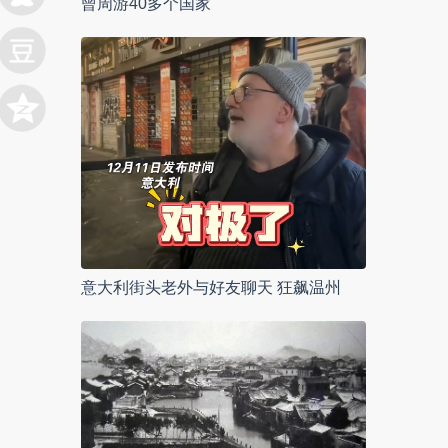
曾周游40多个国家
意大利街头老外与好友聊天 狂飙温州