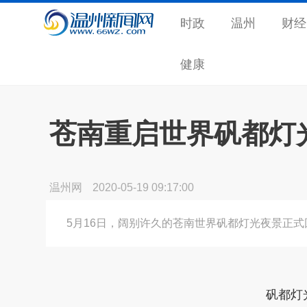
时政
温州
财经
健康
苍南重启世界矾都灯
温州网
2020-05-19 09:17:00
5月16日，阔别许久的苍南世界矾都灯光夜景正式
矾都灯光