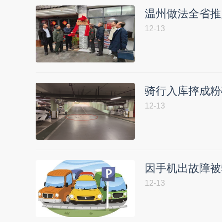
温州做法全省推
12-13
骑行入库摔成粉
12-13
因手机出故障被
12-13