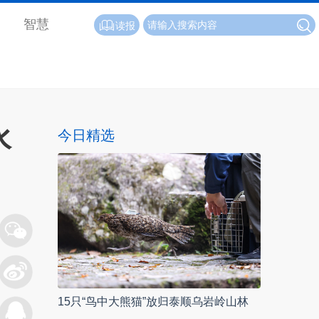
智慧
读报
水
今日精选
15只“鸟中大熊猫”放归泰顺乌岩岭山林