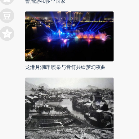
曾周游40多个国家
龙港月湖畔 喷泉与音符共绘梦幻夜曲