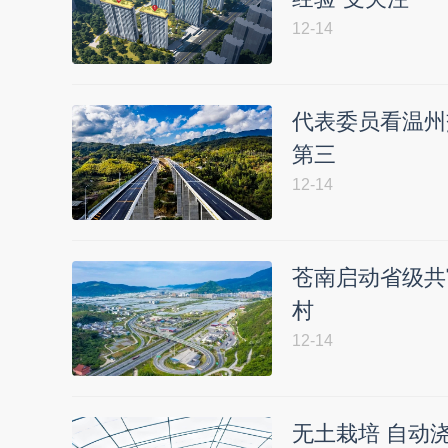
12-14
代表委员看温州
第三
12-14
苍南启动省级共
村
12-14
无土栽培 自动