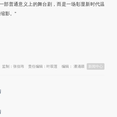
是一部普通意义上的舞台剧，而是一场彰显新时代温
缩影。”
监制：张佳玮
责任编辑：叶双莲
编辑： 潘涌燚
新闻中心
情
情