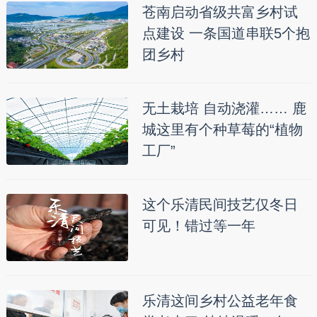
苍南启动省级共富乡村试
点建设 一条国道串联5个抱
团乡村
无土栽培 自动浇灌…… 鹿
城这里有个种草莓的“植物
工厂”
这个乐清民间技艺仅冬日
可见！错过等一年
乐清这间乡村公益老年食