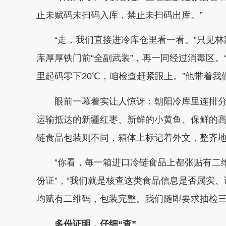
止未赋码未扫码入库，禁止未扫码出库。”
“走，我们直接进冷库仓里看一看。”只见
库厚厚铁门前“全副武装”，再一同经过消毒区。
里起码零下20℃，咱检查赶紧跟上。”他带着我
眼前一幕着实让人惊讶：朝阳冷库里连排
运输抵达的新疆红枣、新鲜的小黄鱼、保鲜的
链食品包装则不同，箱体上标记着外文，整齐
“你看，每一箱进口冷链食品上都张贴有二
份证”，“我们就是核查这类食品信息是否属实
均赋有二维码，包装完整。我们随即要求抽检
多份证明，仔细“查”