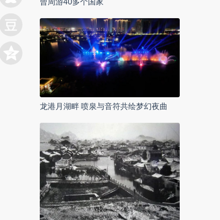
曾周游40多个国家
龙港月湖畔 喷泉与音符共绘梦幻夜曲