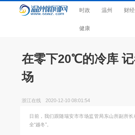
时政
温州
财经
健康
在零下20℃的冷库 
场
浙江在线
2020-12-10 08:01:54
日前，我们跟随瑞安市市场监管局东山所副所长
全“越冬”。