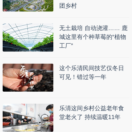
团乡村
无土栽培 自动浇灌…… 鹿
城这里有个种草莓的“植物
工厂”
这个乐清民间技艺仅冬日
可见！错过等一年
乐清这间乡村公益老年食
堂老火了 持续温暖11年