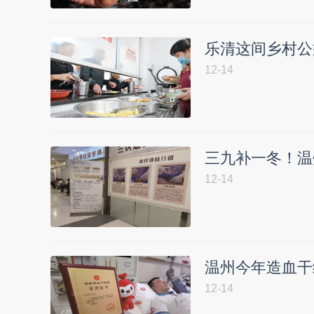
乐清这间乡村公
12-14
三九补一冬！温
12-14
温州今年造血干
12-14