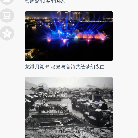
曾周游40多个国家
龙港月湖畔 喷泉与音符共绘梦幻夜曲