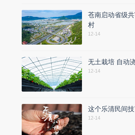
苍南启动省级共
村
12-14
无土栽培 自动
12-14
这个乐清民间技
12-14