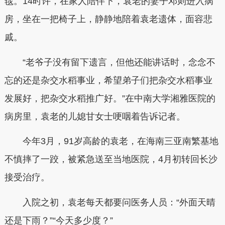
毯。14时许，在家人陪伴下，袁老的妻子邓则进入病
房，坐在一把椅子上，静静地陪着袁老遗体，面容悲
戚。
“老爷子没有留下遗言，但他还能讲话时，念念不
忘的还是杂交水稻事业，希望弟子们把杂交水稻事业
发展好，把杂交水稻推广好。”在中南大学湘雅医院的
病房里，袁老的儿媳甘女士哽咽着告诉记者。
今年3月，91岁高龄的袁老，在海南三亚南繁基地
不慎摔了一跤，被紧急送至当地医院，4月初转回长沙
接受治疗。
入院之初，袁老每天都要问医务人员：“外面天晴
还是下雨？”“今天多少度？”