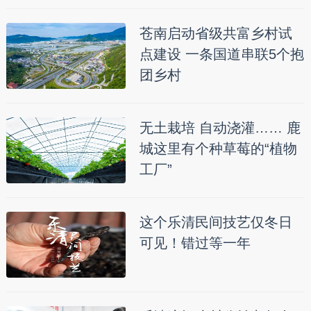
苍南启动省级共富乡村试
点建设 一条国道串联5个抱
团乡村
无土栽培 自动浇灌…… 鹿
城这里有个种草莓的“植物
工厂”
这个乐清民间技艺仅冬日
可见！错过等一年