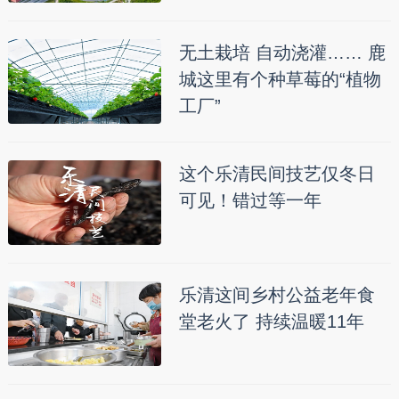
无土栽培 自动浇灌…… 鹿
城这里有个种草莓的“植物
工厂”
这个乐清民间技艺仅冬日
可见！错过等一年
乐清这间乡村公益老年食
堂老火了 持续温暖11年