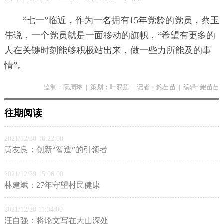
“七一”临近，作为一名拥有15年党龄的党员，蔡玉
伟说，一个党员就是一面移动的旗帜，“希望有更多的
人在关键时刻能够积极站出来，做一些力所能及的事
情”。
监制：阮周琳
|
策划：叶双莲
|
记者：鲍苗苗
|
编辑: 鲍苗苗
往期阅读
2021/12/30 16:22:00
黄友良：创新“智造”的引领者
2021/12/29 15:06:00
林建斌：27年守望村民健康
2021/12/28 11:34:00
汪自强：将论文写在大山深处