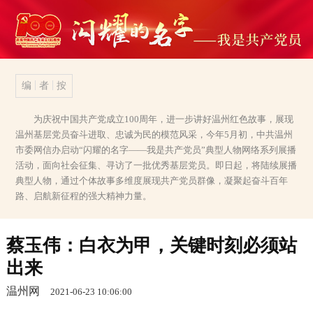
编
者
按
为庆祝中国共产党成立100周年，进一步讲好温州红色故事，展现
温州基层党员奋斗进取、忠诚为民的模范风采，今年5月初，中共温州
市委网信办启动“闪耀的名字——我是共产党员”典型人物网络系列展播
活动，面向社会征集、寻访了一批优秀基层党员。即日起，将陆续展播
典型人物，通过个体故事多维度展现共产党员群像，凝聚起奋斗百年
路、启航新征程的强大精神力量。
蔡玉伟：白衣为甲，关键时刻必须站
出来
温州网
2021-06-23 10:06:00