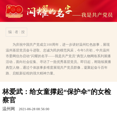
编
者
按
为庆祝中国共产党成立100周年，进一步讲好温州红色故事，展现
温州基层党员奋斗进取、忠诚为民的模范风采，今年5月初，中共温州
市委网信办启动“闪耀的名字——我是共产党员”典型人物网络系列展播
活动，面向社会征集、寻访了一批优秀基层党员。即日起，将陆续展播
典型人物，通过个体故事多维度展现共产党员群像，凝聚起奋斗百年
路、启航新征程的强大精神力量。
林爱武：给女童撑起“保护伞”的女检
察官
温州网
2021-06-28 08:56:00