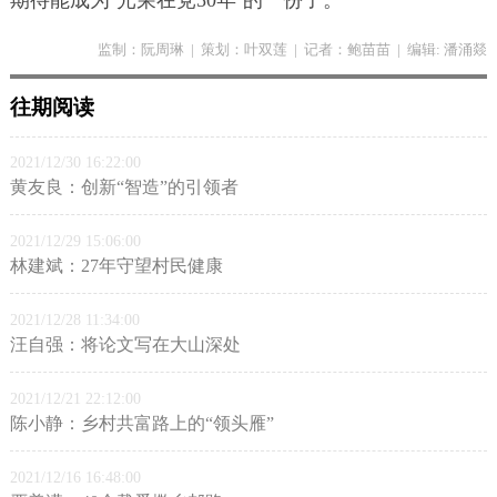
期待能成为‘光荣在党50年’的一份子。”
监制：阮周琳
|
策划：叶双莲
|
记者：鲍苗苗
|
编辑: 潘涌燚
往期阅读
2021/12/30 16:22:00
黄友良：创新“智造”的引领者
2021/12/29 15:06:00
林建斌：27年守望村民健康
2021/12/28 11:34:00
汪自强：将论文写在大山深处
2021/12/21 22:12:00
陈小静：乡村共富路上的“领头雁”
2021/12/16 16:48:00