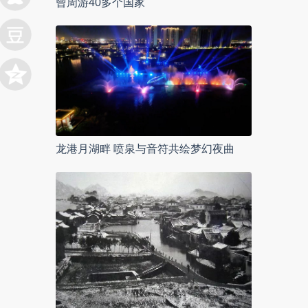
曾周游40多个国家
龙港月湖畔 喷泉与音符共绘梦幻夜曲