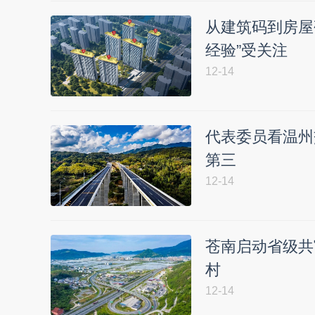
从建筑码到房屋
经验”受关注
12-14
代表委员看温州
第三
12-14
苍南启动省级共
村
12-14