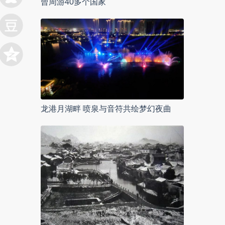
曾周游40多个国家
龙港月湖畔 喷泉与音符共绘梦幻夜曲