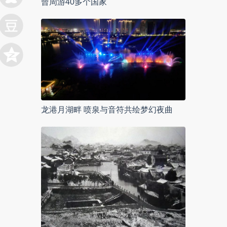
曾周游40多个国家
龙港月湖畔 喷泉与音符共绘梦幻夜曲