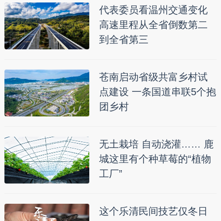
代表委员看温州交通变化
高速里程从全省倒数第二
到全省第三
苍南启动省级共富乡村试
点建设 一条国道串联5个抱
团乡村
无土栽培 自动浇灌…… 鹿
城这里有个种草莓的“植物
工厂”
这个乐清民间技艺仅冬日