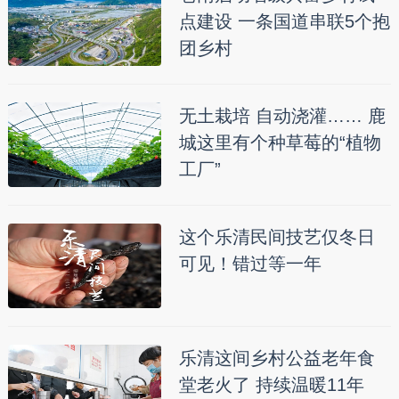
点建设 一条国道串联5个抱
团乡村
无土栽培 自动浇灌…… 鹿
城这里有个种草莓的“植物
工厂”
这个乐清民间技艺仅冬日
可见！错过等一年
乐清这间乡村公益老年食
堂老火了 持续温暖11年