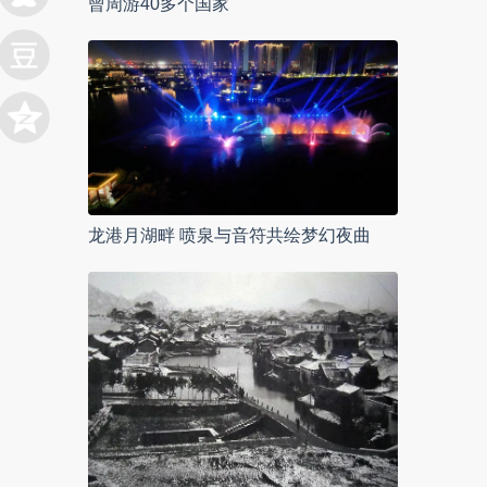
曾周游40多个国家
龙港月湖畔 喷泉与音符共绘梦幻夜曲