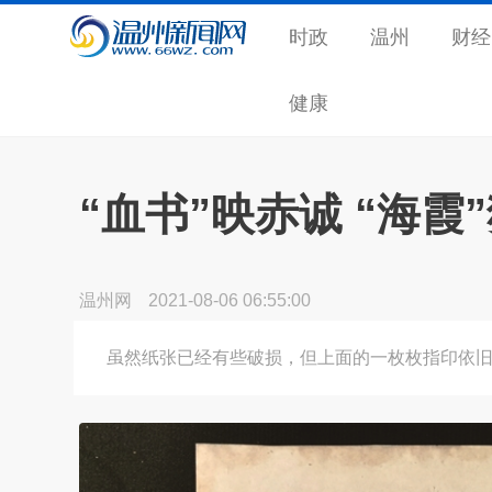
时政
温州
财经
健康
“血书”映赤诚 “海霞
温州网
2021-08-06 06:55:00
虽然纸张已经有些破损，但上面的一枚枚指印依