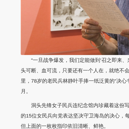
“一旦战争爆发，我们定能做到‘召之即来、
头可断、血可流，只要还有一个人在，就绝不会
里，78岁的老民兵林静叶手捧一纸泛黄的“决
月。
洞头先锋女子民兵连纪念馆内珍藏着这份写于1
的15位女民兵向党表达坚决守卫海岛的决心，
但上面的一枚枚指印依旧清晰、鲜艳。