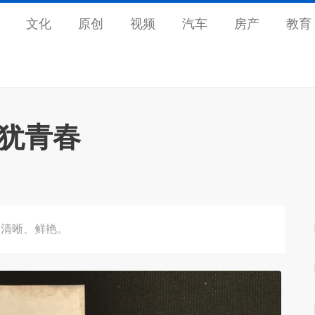
文化
原创
视频
汽车
房产
教育
”犹青春
旧清晰、鲜艳。