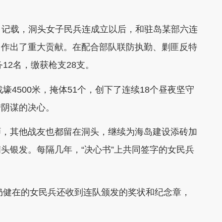
）》记载，洞头女子民兵连成立以后，和驻岛某部六连
，作出了重大贡献。在配合部队联防执勤、剿匪反特
12名，缴获枪支28支。
4500米，掩体51个，创下了连续18个昼夜坚守
陆阴谋的决心。
，其他战友也都留在洞头，继续为海岛建设添砖加
头银发。每隔几年，“决心书”上共同签字的女民兵
仍健在的女民兵还收到连队颁发的奖状和纪念章，