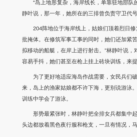
“岛上地形复杂，海岸线长，单靠驻地部队的
静叶说，那一年，她所在的三排曾负责守卫代号为
204阵地位于海岸线上，姑娘们顶着烈日修
批掩体。在修筑军事工事的同时，她们还加紧苦
拟移动的船艇，在岸上进行射击。”林静叶说，
容易手抖，她们甚至在枪上挂上砖块训练，来
为了更好地适应海岛作战需要，女民兵们破天
来，岛上的渔家姑娘都不许下海，更别说游泳。
训练中学会了游泳。
形势最紧张时，林静叶把全排女兵都集中起来
头边都放着黑色夜行服和枪支，一旦有情况，马