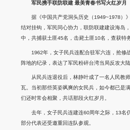
军民携手联防联建 最美青春书写火红岁月
据《中国共产党洞头历史（1949~1978
结对挂钩，军民同心协力，联防联建建设海岛
中，共捕获土匪45名，击毙土匪10名，查获特务
1962年，女子民兵连配合驻军六连，抢修战壕
阵地的纪录，表达了军民粉碎台湾当局反攻大
从民兵连退役后，林静叶成了一名人民教师
瓦。当初那些英姿飒爽的女民兵，如今都已是满
们还时常会相聚，共话那段火红岁月。
去年，女子民兵连建连60周年之际，13名
部分代表还受邀重回连队参观。