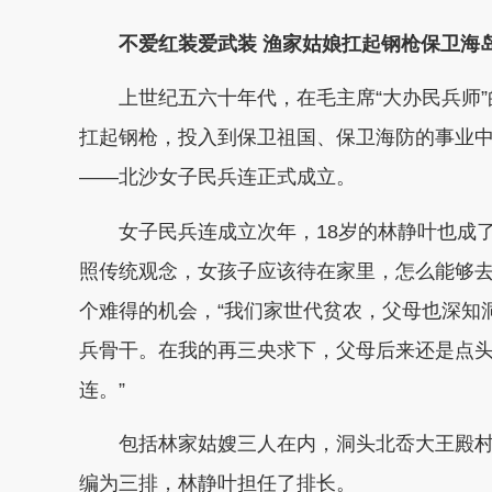
不爱红装爱武装 渔家姑娘扛起钢枪保卫海
上世纪五六十年代，在毛主席“大办民兵师”的
扛起钢枪，投入到保卫祖国、保卫海防的事业中。
——北沙女子民兵连正式成立。
女子民兵连成立次年，18岁的林静叶也成了
照传统观念，女孩子应该待在家里，怎么能够去
个难得的机会，“我们家世代贫农，父母也深知
兵骨干。在我的再三央求下，父母后来还是点
连。”
包括林家姑嫂三人在内，洞头北岙大王殿村一
编为三排，林静叶担任了排长。