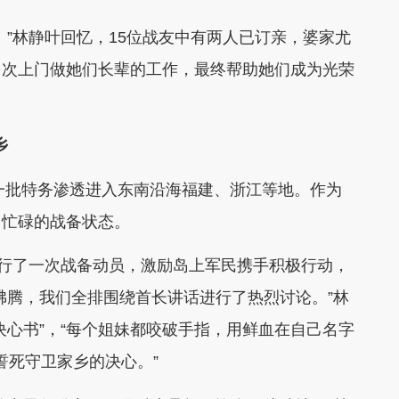
”林静叶回忆，15位战友中有两人已订亲，婆家尤
多次上门做她们长辈的工作，最终帮助她们成为光荣
乡
一批特务渗透进入东南沿海福建、浙江等地。作为
、忙碌的战备状态。
行了一次战备动员，激励岛上军民携手积极行动，
沸腾，我们全排围绕首长讲话进行了热烈讨论。”林
决心书”，“每个姐妹都咬破手指，用鲜血在自己名字
誓死守卫家乡的决心。”