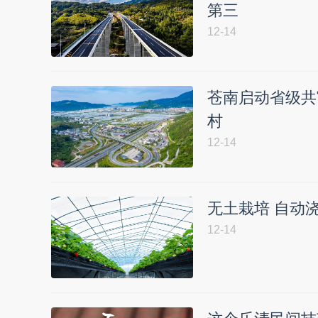
第三
12-14
苍南启动省级共
村
12-14
无土栽培 自动
12-14