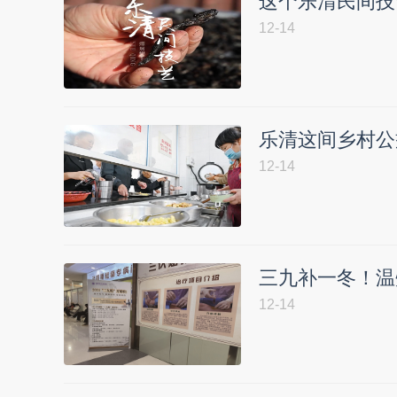
这个乐清民间技
12-14
乐清这间乡村公
12-14
三九补一冬！温
12-14