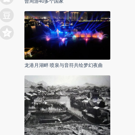
曾周游40多个国家
龙港月湖畔 喷泉与音符共绘梦幻夜曲