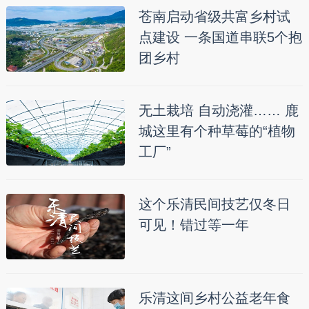
苍南启动省级共富乡村试
点建设 一条国道串联5个抱
团乡村
无土栽培 自动浇灌…… 鹿
城这里有个种草莓的“植物
工厂”
这个乐清民间技艺仅冬日
可见！错过等一年
乐清这间乡村公益老年食